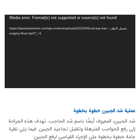
مشغل
Media error: Format(s) not supported or source(s) not found
الفيديو
تحميل الملف: https://irantreatments.com/wp-content/uploads/2023/06/cat-eye-iran-
surgery-final.mp4?_=1
عملية شد الجبين خطوة بخطوة
شد الجبين، المعروف أيضًا باسم شد الحاجب. تهدف هذه الجراحة
إلى رفع الحواجب المترهلة وتقليل تجاعيد الجبين. فيما يلي نظرة
عامة خطوة بخطوة على الإجراء القياسي لرفع الجبين: