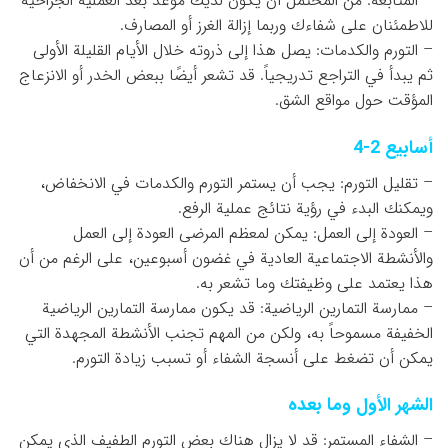
– المتابعة: من المحتمل أن يكون لديك موعد بعد العملية الجراحية
للاطمئنان على شفاءك وربما إزالة الغرز أو المصارف.
– التورم والكدمات: يصل هذا إلى ذروته خلال الأيام القليلة الأولى
ثم يبدأ في التراجع تدريجياً. قد تشعر أيضًا ببعض الخدر أو الانزعاج
المؤقت حول مواقع الشق.
أسابيع 2-4
– تقليل التورم: يجب أن يستمر التورم والكدمات في الانخفاض،
ويمكنك البدء في رؤية نتائج عملية الرفع.
– العودة إلى العمل: يمكن لمعظم المرضى العودة إلى العمل
والأنشطة الاجتماعية العادية في غضون أسبوعين، على الرغم من أن
هذا يعتمد على وظيفتك وما تشعر به.
– ممارسة التمارين الرياضية: قد يكون ممارسة التمارين الرياضية
الخفيفة مسموحاً به، ولكن من المهم تجنب الأنشطة المجهدة التي
يمكن أن تضغط على أنسجة الشفاء أو تسبب زيادة التورم.
الشهر الأول وما بعده
– الشفاء المستمر: قد لا يزال هناك بعض التورم الطفيف الذي يمكن