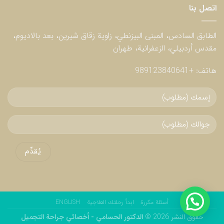
اتصل بنا
الطابق السادس، المبنى البيزنطي، زاوية زقاق شيرين، بعد بالاديوم،
مقدس أردبيلي، الزعفرانية، طهران
هاتف:
+989123840641
أسئلة مكررة
ابدأ رحلتك العلاجية
ENGLISH
حقوق النشر 2026 ©
الدكتور الحسامي - أخصائي جراحة التجميل