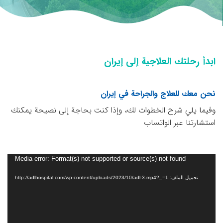
ابدأ رحلتك العلاجية إلى إيران
نحن معك للعلاج والجراحة في إيران
وفيما يلي شرح الخطوات لك، وإذا كنت بحاجة إلى نصيحة يمكنك
استشارتنا عبر الواتساب
مشغل
Media error: Format(s) not supported or source(s) not found
الفيديو
تحميل الملف: http://adlhospital.com/wp-content/uploads/2023/10/adl-3.mp4?_=1