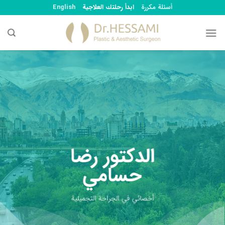
Ski
أسئلة مكررة
ابدأ رحلتك العلاجية
English
t
conten
الدكتور رضا
حسامي
أخصائي في الجراحة التجميلية