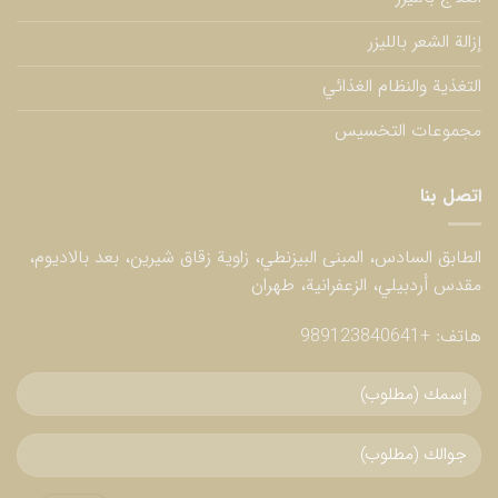
إزالة الشعر بالليزر
التغذية والنظام الغذائي
مجموعات التخسيس
اتصل بنا
الطابق السادس، المبنى البيزنطي، زاوية زقاق شيرين، بعد بالاديوم،
مقدس أردبيلي، الزعفرانية، طهران
هاتف:
+989123840641