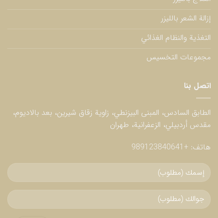
إزالة الشعر بالليزر
التغذية والنظام الغذائي
مجموعات التخسيس
اتصل بنا
الطابق السادس، المبنى البيزنطي، زاوية زقاق شيرين، بعد بالاديوم،
مقدس أردبيلي، الزعفرانية، طهران
هاتف:
+989123840641