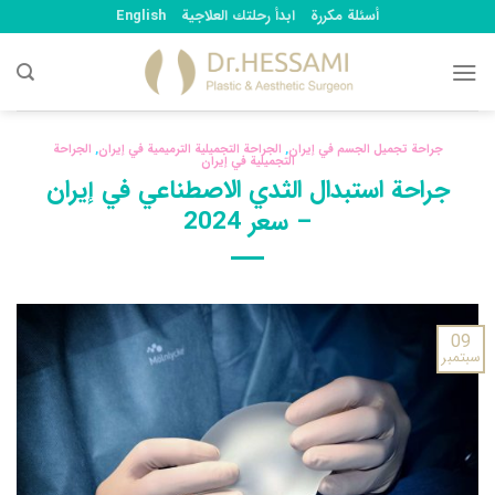
Ski
أسئلة مكررة
ابدأ رحلتك العلاجية
English
t
conten
جراحة تجميل الجسم في إيران
,
الجراحة التجميلية الترميمية في إيران
,
الجراحة
التجميلية في إيران
جراحة استبدال الثدي الاصطناعي في إيران
– سعر 2024
09
سبتمبر