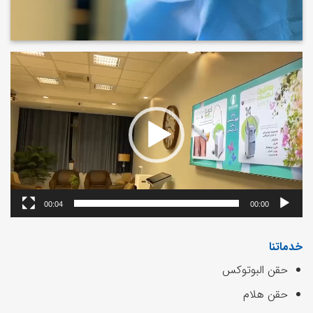
مشغل
الفيديو
00:04
00:00
خدماتنا
حقن البوتوكس
حقن هلام