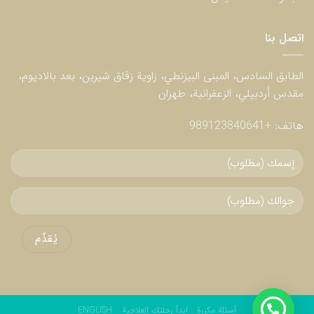
اتصل بنا
الطابق السادس، المبنى البيزنطي، زاوية زقاق شيرين، بعد بالاديوم،
مقدس أردبيلي، الزعفرانية، طهران
هاتف:
+989123840641
أسئلة مكررة
ابدأ رحلتك العلاجية
ENGLISH