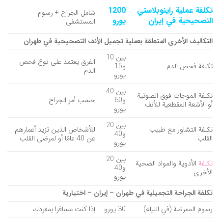
تكلفة عملية راينوبلاستي
1200
شامل الجراح + رسوم
التصحيحية في إيران
يورو
المستشفى
التكاليف الأخرى المتعلقة بعملية تجميل الأنف التصحيحية في طهران
بين 10
الفرق يعتمد على نوع فحص
تكلفة فحص الدم
و15
الدم
يورو
بين 40
تكلفة الموجات فوق الصوتية
و60
حسب أمر الجراح
أو الأشعة المقطعية للأنف
يورو
بين 20
تكلفة التشاور مع طبيب
للأشخاص الذين تزيد أعمارهم
و40
القلب
عن 40 عامًا أو لمرضى القلب
يورو
بين 20
تكلفة
الأدوية والمواد الصحية
و40
الأخرى
يورو
تكلفة الجراحة التجميلية في طهران – إيران – اختيارية
رسوم الممرضة (في الليلة)
30 يورو
إذا كنت مسافرا بمفردك