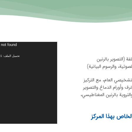
مشغل
 not found
الفيديو
تحميل الملف: http://adlhospital.com/wp-content/uploads/2023/10/ct.mp4?_=1
ة (التصوير بالرنين
وتية، والرسوم البيانية)
لتشخيصي العام، مع التركيز
ف وأورام الدماغ والتصوير
لتروية بالرنين المغناطيسي،
لخاص بهذا المركز