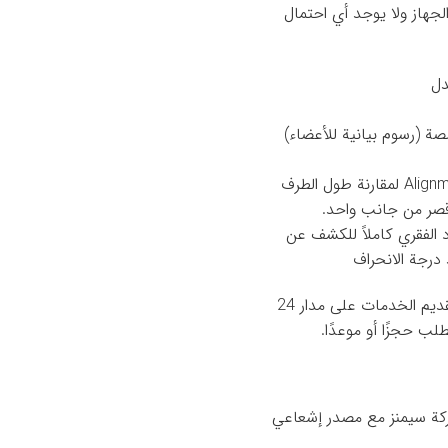
جهاز ولا يوجد أي احتمال
دل
4. تصوير كامل طول الطرف السفلي أو Alignment View لمقارنة طول الطرف
صر من جانب واحد.
د الفقري كاملاً للكشف عن
درجة الانحراف
وفي مركز التصوير الشامل بمستشفى عادل يتم تقديم الخدمات على مدار 24
لب حجزًا أو موعدًا.
ركة سيمنز مع مصدر إشعاعي