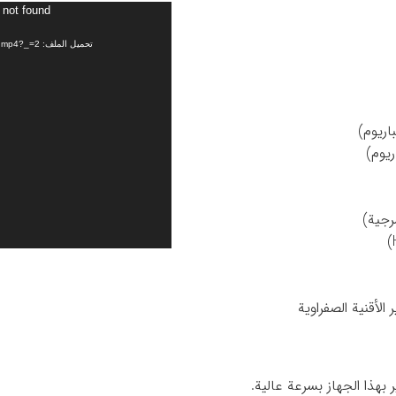
مشغل
 not found
الفيديو
تحميل الملف: http://adlhospital.com/wp-content/uploads/2023/10/floroscopy.mp4?_=2
ر بهذا الجهاز بسرعة عالية.