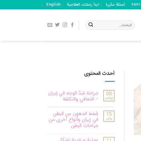
أسئلة مكررة
ابدأ رحلتك العلاجية
English
أحدث المحتوى
جراحة شدّ الوجه في إيران
08
نوفمبر
– التعافي والتكلفة
شفط الدهون من البطن
15
يناير
في إيران وأنواع أخرى من
جراحات البطن
عملية جراحية لشكل
11