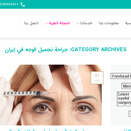
+989123840641
سية
معلومات عنا
خدماتنا
المجلة الطبية
اتصل بنا
CATEGORY ARCHIVES:
جراحة تجميل الوجه في إيران
31
يناير