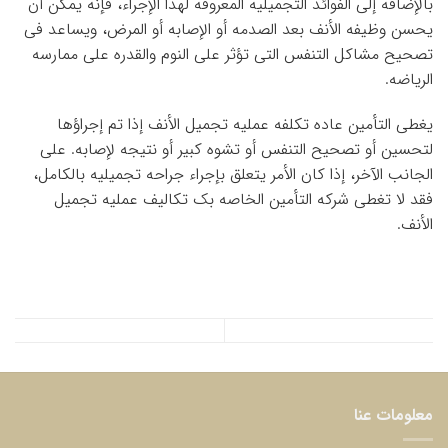
بالإضافه إلى الفوائد التجمیلیه المعروفه لهذا الإجراء، فإنه یمکن أن
یحسن وظیفه الأنف بعد الصدمه أو الإصابه أو المرض، ویساعد فی
تصحیح مشاکل التنفس التی تؤثر على النوم والقدره على ممارسه
الریاضه.
یغطی التأمین عاده تکلفه عملیه تجمیل الأنف إذا تم إجراؤها
لتحسین أو تصحیح التنفس أو تشوه کبیر أو نتیجه لإصابه. على
الجانب الآخر، إذا کان الأمر یتعلق بإجراء جراحه تجمیلیه بالکامل،
فقد لا تغطی شرکه التأمین الخاصه بک تکالیف عملیه تجمیل
الأنف.
معلومات عنا