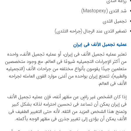
زراعه الثدی
شد الثدی (Mastopexy)
تجمیل الثدی
تصغیر الثدی عند الرجال (جراحه التثدی)
عملیه تجمیل الأنف فی إیران
تعتبر عملیه تجمیل الأنف فی إیران، أو عملیه تجمیل الأنف، واحده
من أکثر الإجراءات التجمیلیه شیوعًا فی العالم. مع وجود متخصصین
متعلمین جیدًا یقومون بأنواع مختلفه من جراحات الأنف (التجمیلیه
والطبیه)، تتمتع إیران بواحده من أغنى موارد القوى العامله لجراحه
الأنف فی العالم.
إذا کان الشخص غیر راضٍ عن مظهر أنفه، فإن عملیه تجمیل الأنف
فی إیران یمکن أن تساعد فی تحسین احترامه لذاته بشکل کبیر
وتمنح هذا الشخص المزید من الثقه. لأنه حتى التغییر الطفیف فی
الأنف یمکن أن یؤدی إلى تغییر جذری فی مظهر الوجه بأکمله.