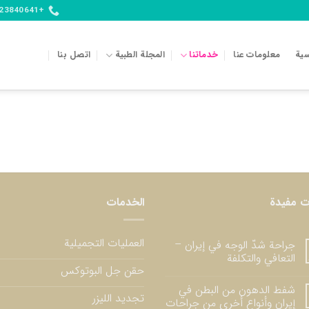
+989123840641
سية
معلومات عنا
خدماتنا
المجلة الطبية
اتصل بنا
ت مفيدة
الخدمات
العمليات التجميلية
جراحة شدّ الوجه في إيران –
التعافي والتكلفة
حقن جل البوتوكس
شفط الدهون من البطن في
تجديد الليزر
إيران وأنواع أخرى من جراحات