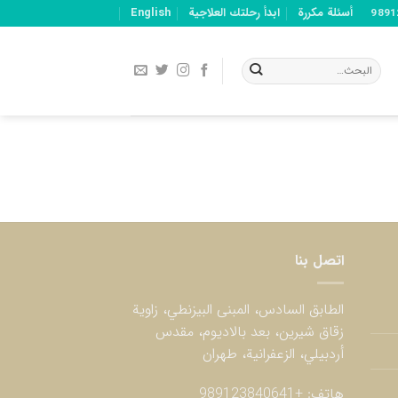
أسئلة مكررة
ابدأ رحلتك العلاجية
English
اتصل بنا
الطابق السادس، المبنى البيزنطي، زاوية
زقاق شيرين، بعد بالاديوم، مقدس
أردبيلي، الزعفرانية، طهران
هاتف:
+989123840641