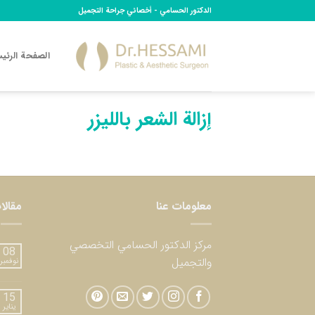
Ski
الدكتور الحسامي - أخصائي جراحة التجميل
t
conten
الصفحة الرئي
إزالة الشعر بالليزر
معلومات عنا
مقالا
مركز الدكتور الحسامي التخصصي
08
والتجميل
نوفمبر
15
يناير