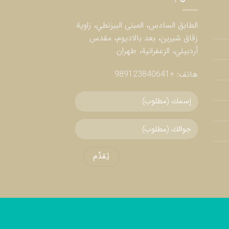
الطابق السادس، المبنى البيزنطي، زاوية
زقاق شيرين، بعد بالاديوم، مقدس
أردبيلي، الزعفرانية، طهران
هاتف:
+989123840641