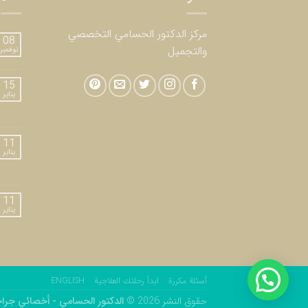
مركز الدكتور الحسامي التخصصي
08
والتجميل
نوفمبر
15
يناير
11
يناير
11
يناير
أسئلة مكررة
ابدأ رحلتك العلاجية
ENGLISH
حقوق النشر 2026 ©
الدكتور الحسامي - أخصائي جراح