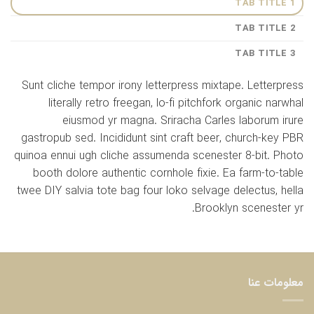
TAB TITLE 1
TAB TITLE 2
TAB TITLE 3
Sunt cliche tempor irony letterpress mixtape. Letterpress
literally retro freegan, lo-fi pitchfork organic narwhal
eiusmod yr magna. Sriracha Carles laborum irure
gastropub sed. Incididunt sint craft beer, church-key PBR
quinoa ennui ugh cliche assumenda scenester 8-bit. Photo
booth dolore authentic cornhole fixie. Ea farm-to-table
twee DIY salvia tote bag four loko selvage delectus, hella
Brooklyn scenester yr.
معلومات عنا