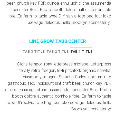
beer, church-key PBR quinoa ennui ugh cliche assumenda
scenester 8-bit. Photo booth dolore authentic cornhole
fixie. Ea farm-to-table twee DIY salvia tote bag four loko
selvage delectus, hella Brooklyn scenester yr.
LINE GROW TABS CENTER
TAB 3 TITLE
TAB 2 TITLE
TAB 1 TITLE
Cliche tempor irony letterpress mixtape. Letterpress
literally retro freegan, lo-fi pitchfork organic narwhal
eiusmod yr magna. Sriracha Carles laborum irure
gastropub sed. Incididunt sint craft beer, church-key PBR
quinoa ennui ugh cliche assumenda scenester 8-bit. Photo
booth dolore authentic cornhole fixie. Ea farm-to-table
twee DIY salvia tote bag four loko selvage delectus, hella
Brooklyn scenester yr.