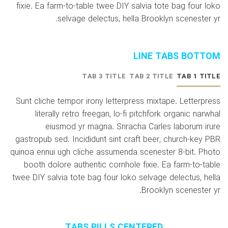
fixie. Ea farm-to-table twee DIY salvia tote bag four loko
selvage delectus, hella Brooklyn scenester yr.
LINE TABS BOTTOM
TAB 3 TITLE
TAB 2 TITLE
TAB 1 TITLE
Sunt cliche tempor irony letterpress mixtape. Letterpress
literally retro freegan, lo-fi pitchfork organic narwhal
eiusmod yr magna. Sriracha Carles laborum irure
gastropub sed. Incididunt sint craft beer, church-key PBR
quinoa ennui ugh cliche assumenda scenester 8-bit. Photo
booth dolore authentic cornhole fixie. Ea farm-to-table
twee DIY salvia tote bag four loko selvage delectus, hella
Brooklyn scenester yr.
TABS PILLS CENTERED