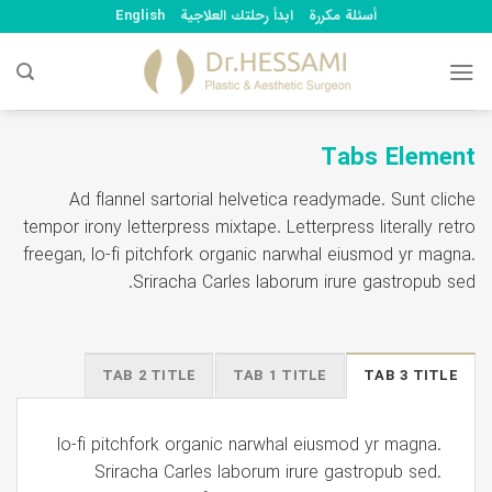
Ski
أسئلة مكررة
ابدأ رحلتك العلاجية
English
t
conten
Tabs Element
Ad flannel sartorial helvetica readymade. Sunt cliche
tempor irony letterpress mixtape. Letterpress literally retro
freegan, lo-fi pitchfork organic narwhal eiusmod yr magna.
Sriracha Carles laborum irure gastropub sed.
TAB 2 TITLE
TAB 1 TITLE
TAB 3 TITLE
lo-fi pitchfork organic narwhal eiusmod yr magna.
Sriracha Carles laborum irure gastropub sed.