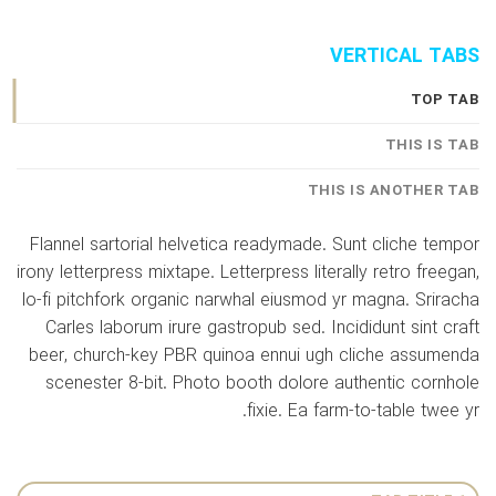
VERTICAL TABS
TOP TAB
THIS IS TAB
THIS IS ANOTHER TAB
Flannel sartorial helvetica readymade. Sunt cliche tempor
irony letterpress mixtape. Letterpress literally retro freegan,
lo-fi pitchfork organic narwhal eiusmod yr magna. Sriracha
Carles laborum irure gastropub sed. Incididunt sint craft
beer, church-key PBR quinoa ennui ugh cliche assumenda
scenester 8-bit. Photo booth dolore authentic cornhole
fixie. Ea farm-to-table twee yr.