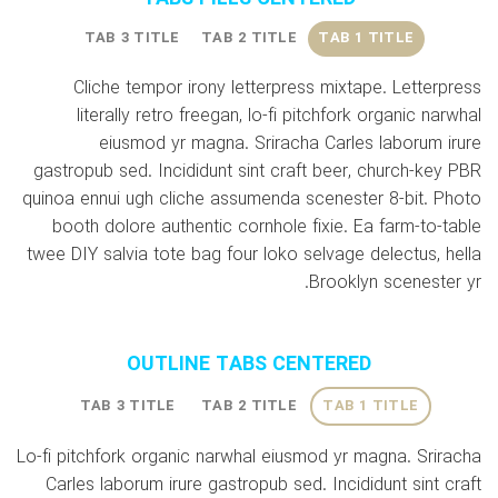
TAB 3 TITLE
TAB 2 TITLE
TAB 1 TITLE
Cliche tempor irony letterpress mixtape. Letterpress
literally retro freegan, lo-fi pitchfork organic narwhal
eiusmod yr magna. Sriracha Carles laborum irure
gastropub sed. Incididunt sint craft beer, church-key PBR
quinoa ennui ugh cliche assumenda scenester 8-bit. Photo
booth dolore authentic cornhole fixie. Ea farm-to-table
twee DIY salvia tote bag four loko selvage delectus, hella
Brooklyn scenester yr.
OUTLINE TABS CENTERED
TAB 3 TITLE
TAB 2 TITLE
TAB 1 TITLE
Lo-fi pitchfork organic narwhal eiusmod yr magna. Sriracha
Carles laborum irure gastropub sed. Incididunt sint craft